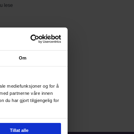
u lese
vissthet
Om
n.
iale mediefunksjoner og for å
 med partnerne våre innen
u har gjort tilgjengelig for
Tillat alle