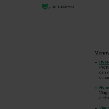
NETTLEGEVAKT
Menns
Hvord
Prosta
den v
denne
Hvord
Viagr
ereks
Viagr