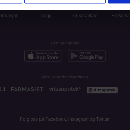
formasjon
Blogg
Brukeravtale
Personv
Last ned appen
Våre samarbeidspartnere
Følg oss på
Facebook
,
Instagram
og
Twitter
.