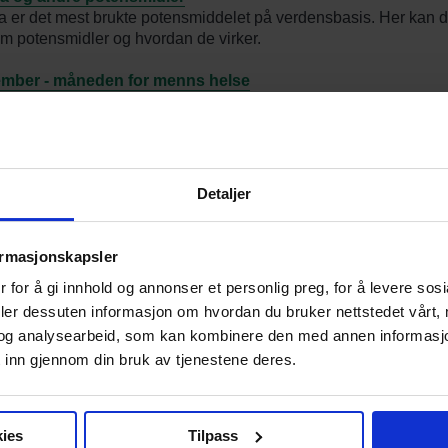
a er det mest brukte potensmiddelet på verdensbasis. Her kan d
m potensmidler og hvordan de virker.
mber - måneden for menns helse
ber - Moustache November - er en årlig kampanje for å øke be
ng menns helse, spesielt på kartet er psykisk helse, selvmord,
kelkreft og prostatakreft.
ig hårtap
Detaljer
ig hårtap er svært vanlig og forekommer hos de aller fleste men
ns- og ereksjonsproblemer
ormasjonskapsler
emer med ereksjon kan behandles på mange forskjellige måter.
 for å gi innhold og annonser et personlig preg, for å levere sos
egevakt kan tilby behandling med vanlige potensmidler.
deler dessuten informasjon om hvordan du bruker nettstedet vårt,
og analysearbeid, som kan kombinere den med annen informasjon d
 inn gjennom din bruk av tjenestene deres.
orsiden
ies
Tilpass