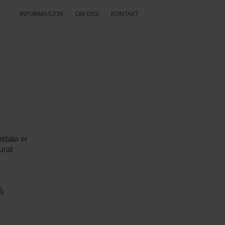
INFORMASJON
OM OSS
KONTAKT
ostata er
urat
å