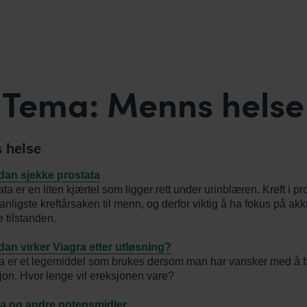
Tema: Menns helse
 helse
an sjekke prostata
ta er en liten kjærtel som ligger rett under urinblæren. Kreft i pr
anligste kreftårsaken til menn, og derfor viktig å ha fokus på akk
 tilstanden.
an virker Viagra etter utløsning?
a er et legemiddel som brukes dersom man har vansker med å f
jon. Hvor lenge vil ereksjonen vare?
a og andre potensmidler