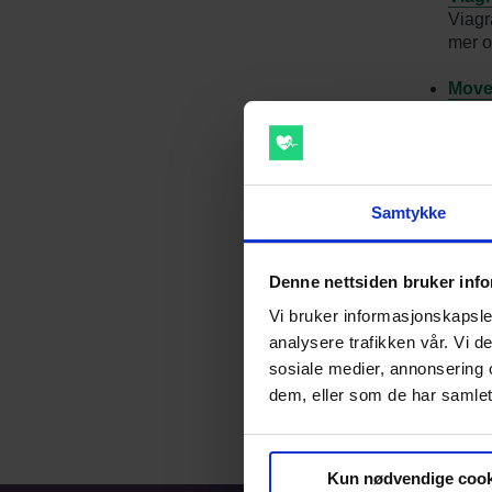
Viagr
mer o
Move
Movem
omkri
testik
Mannl
Samtykke
Mannl
Pote
Denne nettsiden bruker inf
Probl
Vi bruker informasjonskapsler
Nettl
analysere trafikken vår. Vi 
sosiale medier, annonsering 
dem, eller som de har samlet
Til f
Kun nødvendige cook