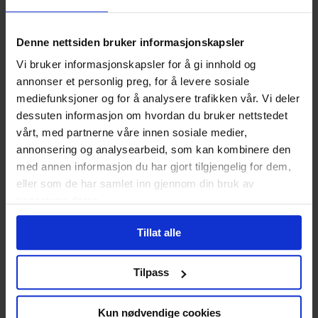
Tester om nettleseren har informasjonskapsler påslått.
intercom-id-, intercom-session-,
Denne nettsiden bruker informasjonskapsler
intercom-state-
Vi bruker informasjonskapsler for å gi innhold og
annonser et personlig preg, for å levere sosiale
Brukes av Intercom chatsupport på nettsiden.
mediefunksjoner og for å analysere trafikken vår. Vi deler
dessuten informasjon om hvordan du bruker nettstedet
intercom.played-notifications
vårt, med partnerne våre innen sosiale medier,
annonsering og analysearbeid, som kan kombinere den
Lagrer om Intercom-widgeten er vist.
med annen informasjon du har gjort tilgjengelig for dem,
vervekode
eller som de har samlet inn gjennom din bruk av
tjenestene deres.
Brukes av verveprogrammet til Nettlegevakt.
Tillat alle
Hindre eller slette
informasjonskapsler
Tilpass
Du kan skru av eller slette informasjonskapsler i
Kun nødvendige cookies
innstillingene i nettleseren din. Dette kan gjøre at