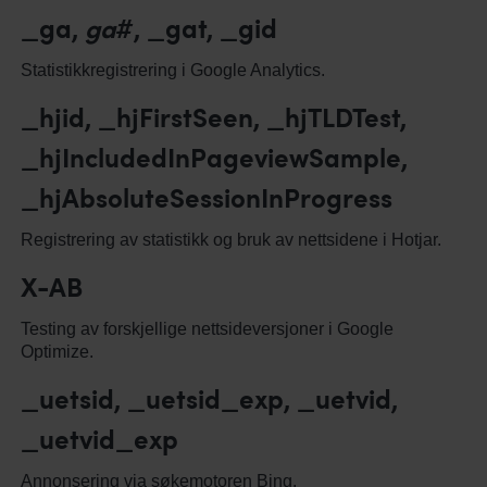
_ga,
ga
#, _gat, _gid
Statistikkregistrering i Google Analytics.
_hjid, _hjFirstSeen, _hjTLDTest,
_hjIncludedInPageviewSample,
_hjAbsoluteSessionInProgress
Registrering av statistikk og bruk av nettsidene i Hotjar.
X-AB
Testing av forskjellige nettsideversjoner i Google
Optimize.
_uetsid, _uetsid_exp, _uetvid,
_uetvid_exp
Annonsering via søkemotoren Bing.