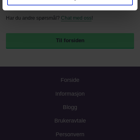
nettsiden ikke fungerer optimalt.
Har du andre spørsmål?
Chat med oss
!
Til forsiden
Forside
Informasjon
Blogg
Brukeravtale
Personvern