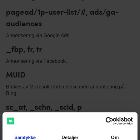
pagead/1p-user-list/#, ads/ga-
audiences
Annonsering via Google Ads.
_fbp, fr, tr
Annonsering via Facebook.
MUID
Brukes av Microsoft i forbindelse med annonsering på
Bing.
sc_at, _schn, _scid, p
Snapchat-annonsering.
test_cookie
Samtykke
Detaljer
Om