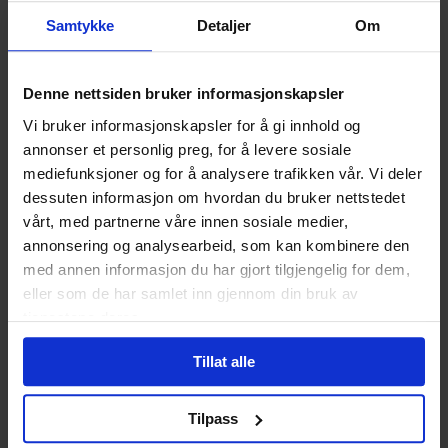
Den vanligste årsaken til ereksjonsproblem hos yngre er
Samtykke
Detaljer
Om
psykiske forklaringer som prestasjonsangst. En åpen
samtale med partner kan da være til veldig god hjelp, og
unngå negative assosiasjoner med samleie.
Denne nettsiden bruker informasjonskapsler
Hva skjer etter utløsning med
Vi bruker informasjonskapsler for å gi innhold og
annonser et personlig preg, for å levere sosiale
Viagra?
mediefunksjoner og for å analysere trafikken vår. Vi deler
dessuten informasjon om hvordan du bruker nettstedet
Det er individuelt, men oftest blir penis slapp som den
vårt, med partnerne våre innen sosiale medier,
ellers ville blitt uten Viagra. Det er helt normalt at penis
annonsering og analysearbeid, som kan kombinere den
blir slapp etter utløsning, hvorpå det vil gå noe tid før man
med annen informasjon du har gjort tilgjengelig for dem,
kan få ereksjon igjen. Bruker man Viagra blir denne tiden
eller som de har samlet inn gjennom din bruk av
ofte litt kortere. Dette henger også sammen med psykiske
tjenestene deres.
faktorer/stemning og lignende fordi man er avhengig av
"mental" stimulering for at ereksjonen skal
Tillat alle
komme/vedvare/komme igjen.
Kan Viagra hjelpe mot tidlig
Tilpass