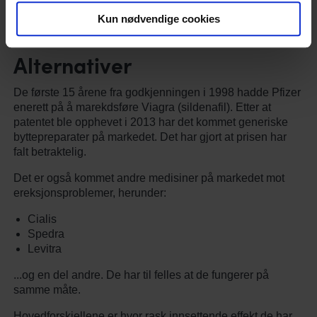
utløsning?
Kun nødvendige cookies
Disse medisinene hjelper ikke mot for tidlig utløsning.
Alternativer
De første 15 årene fra godkjenningen i 1998 hadde Pfizer
enerett på å marekdsføre Viagra (sildenafil). Etter at
patentet ble opphevet i 2013 har det kommet generiske
byttepreparater på markedet. Det har gjort at prisen har
falt betraktelig.
Det er også kommet andre medisiner på markedet mot
ereksjonsproblemer, herunder:
Cialis
Spedra
Levitra
...og en del andre. De har til felles at de fungerer på
samme måte.
Hovedforskjellene er hvor rask innsettende effekt de har