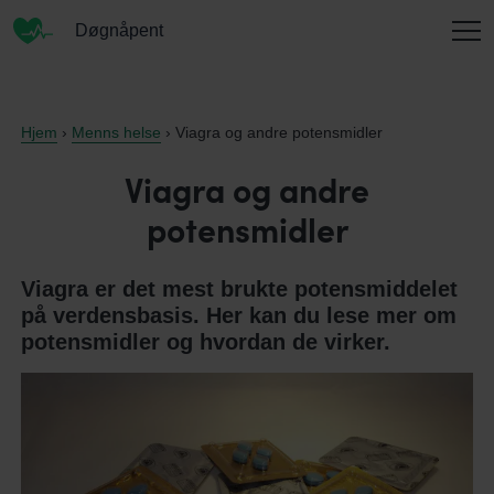
Døgnåpent
INFORMASJON
Hjem
›
Menns helse
› Viagra og andre potensmidler
Viagra og andre
potensmidler
OM OSS
Viagra er det mest brukte potensmiddelet
på verdensbasis. Her kan du lese mer om
KONTAKT
potensmidler og hvordan de virker.
ENGLISH