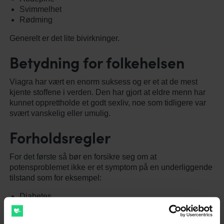
Svimmelhet
Rødming
Generelt er det lite bivirkninger.
Betydning for folkehelsen
Viagra har vært en enorm suksess og er et at de mest
kjente stoffene i verden. Den har gjort at eldre menn har
kunnet opprettholde et godt sexliv, noe som tidligere var
svært vanskelig eller umulig.
Forholdsregler
For det første så bør en forsikre seg om at
potensproblemet ikke er et symptom på en underliggende
tilstand som for eksempel:
Diabetes
Bivirkning av andre medisiner
Redusert testosteronnivå