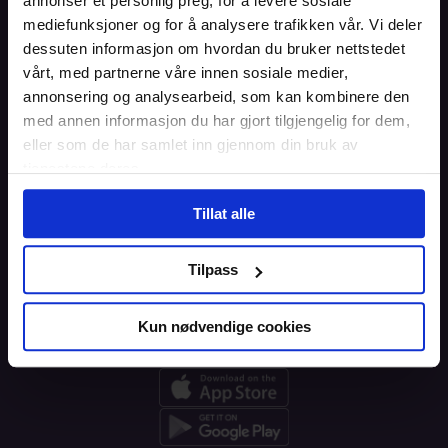
annonser et personlig preg, for å levere sosiale
mediefunksjoner og for å analysere trafikken vår. Vi deler
Forside
dessuten informasjon om hvordan du bruker nettstedet
Informasjon
vårt, med partnerne våre innen sosiale medier,
annonsering og analysearbeid, som kan kombinere den
Blogg
med annen informasjon du har gjort tilgjengelig for dem,
eller som de har samlet inn gjennom din bruk av
Brukeravtale
tjenestene deres.
Personvern
Tillat alle
Informasjonskapsler
Tilpass
Kun nødvendige cookies
Last ned appen