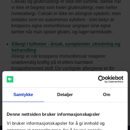
Cøliaki og glutenallergi er ikke det samme, faktisk har
vi ikke et begrep som heter glutenallergi, men heller
hveteallergi. Cøliaki er ikke en allergisk sykdom, men
omtales som en autoimmun sykdom - som betyr at
kroppens egne immunforsvar angriper sine egne
tarmer når man spiser gluten, og lager tarmskade.
Allergi i luftveier - årsak, symptomer, utredning og
behandling
Allergi er når kroppens immunforsvar reagerer
unødvendig kraftig på et ellers harmløst
kroppsfremmed stoff. De vanligste allergiene er for
bjørk- og gresspollen.
Samtykke
Detaljer
Om
Til forsiden
Denne nettsiden bruker informasjonskapsler
Vi bruker informasjonskapsler for å gi innhold og