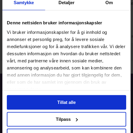
Samtykke
Detaljer
Om
Fin og oversiktlig nettside, lett å
Fantastisk. Gikk raskt å få resept
sende inn forespørsel, raskt svar
og enkel betalingsløsning.
Denne nettsiden bruker informasjonskapsler
Vi bruker informasjonskapsler for å gi innhold og
Christel
Wenche
2. aug
1. 
annonser et personlig preg, for å levere sosiale
mediefunksjoner og for å analysere trafikken vår. Vi deler
dessuten informasjon om hvordan du bruker nettstedet
vårt, med partnerne våre innen sosiale medier,
annonsering og analysearbeid, som kan kombinere den
med annen informasjon du har gjort tilgjengelig for dem,
eller som de har samlet inn gjennom din bruk av
Forside
tjenestene deres.
Informasjon
Tillat alle
Blogg
Tilpass
Brukeravtale