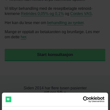
Vi tilbyr behandling med de reseptbelagte retinoid-
kremene
Retirides 0,05% og 0,1%
og
Cordes VAS
.
Her kan du lese mer om
behandling av rynker
.
Mange er opptatt av betakaroten og brunfarge. Les mer
om dette
her
.
Start konsultasjon
Siden 2014 har flere tusen pasienter
gitt oss 5/5 ⭐️
⭐⭐⭐⭐⭐
⭐⭐⭐⭐⭐