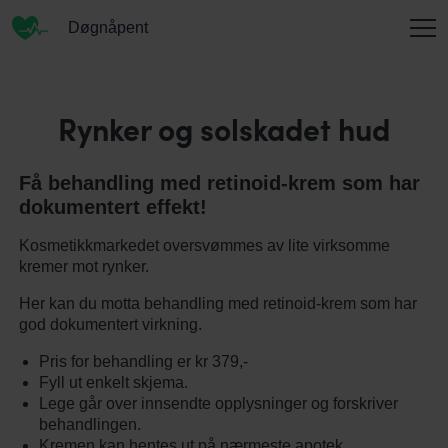
Døgnåpent
INFORMASJON
Rynker og solskadet hud
Få behandling med retinoid-krem som har
OM OSS
dokumentert effekt!
Kosmetikkmarkedet oversvømmes av lite virksomme
kremer mot rynker.
KONTAKT
Her kan du motta behandling med retinoid-krem som har
god dokumentert virkning.
Pris for behandling er kr 379,-
ENGLISH
Fyll ut enkelt skjema.
Lege går over innsendte opplysninger og forskriver
behandlingen.
Kremen kan hentes ut på nærmeste apotek.