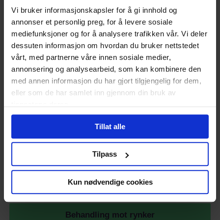
Vi bruker informasjonskapsler for å gi innhold og
Hvis første uke har gått greit kan du oppjustere til
annonser et personlig preg, for å levere sosiale
behandling en gang daglig. Effekten kommer i løpet av et
par uker.
mediefunksjoner og for å analysere trafikken vår. Vi deler
dessuten informasjon om hvordan du bruker nettstedet
Ved plagsomme bivirkninger med rødme og irritasjon bør
vårt, med partnerne våre innen sosiale medier,
doseintervallet forlenges eller dosen reduseres.
annonsering og analysearbeid, som kan kombinere den
Ta kontakt
med annen informasjon du har gjort tilgjengelig for dem,
eller som de har samlet inn gjennom din bruk av
tjenestene deres.
Husk at du alltid kan ta kontakt med Nettlegevakt via chat
på siden vår.
Tillat alle
Vi svarer raskt på alle spørsmål som måtte oppstå.
Retirides kan også brukes mot kviser (acne), les mer
Tilpass
om dette
her
Har du andre spørsmål?
Chat med oss
!
Kun nødvendige cookies
Behandling mot rynker