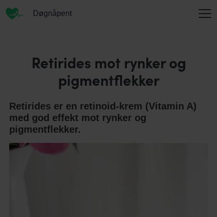
Døgnåpent
INFORMASJON
Retirides mot rynker og
pigmentflekker
OM OSS
Retirides er en retinoid-krem (Vitamin A)
med god effekt mot rynker og
pigmentflekker.
KONTAKT
ENGLISH