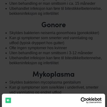
Uten behandling er man smittsom i ca. 15 måneder
Ubehandlet infeksjon kan føre til bitestikkelbetennelse,
bekkeninfeksjon og infertilitet
Gonore
Skyldes bakterien neiserria gonorrhoea (gonokokker)
Kan gi symptomer som smerter ved vannlating og
utflod (typisk dryppert hos gutter)
Ofte ingen symptomer hos kvinner
Uten behandling er man smittsom i 3-12 måneder
Ubehandlet infeksjon kan føre til bitestikkelbetennelse,
bekkeninfeksjon og infertilitet
Mykoplasma
Skyldes bakterien mycoplasma genitalium
Kan gi symptomer som svie/kløe i underlivet, smerter
ved vannlating og endret utflod
Uten behandling er man smittsom i måneder til et par
år