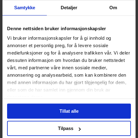
Tester kun for dette ved symptomer fordi det er
observert økt antibiotikaresistens
Samtykke
Detaljer
Om
Ubehandlet infeksjon kan føre til bitestikkelbetennelse,
bekkeninfeksjon, og infertilitet
Denne nettsiden bruker informasjonskapsler
Hvordan kan Nettlegevakt
Vi bruker informasjonskapsler for å gi innhold og
hjelpe deg?
annonser et personlig preg, for å levere sosiale
mediefunksjoner og for å analysere trafikken vår. Vi deler
Test anbefales ved ny partner, tilfeldig samleie eller hvis
dessuten informasjon om hvordan du bruker nettstedet
partner har fått påvist kjønnssykdom. • Testen sendes i
vårt, med partnerne våre innen sosiale medier,
diskret konvolutt. Raskt svar. • Enkel vaginalprøve for
annonsering og analysearbeid, som kan kombinere den
kvinner og urinprøve for menn. Tydelig instruksjon
medfølger. • Oppfølging og resept på behandling er
med annen informasjon du har gjort tilgjengelig for dem,
inkludert. • Pris kun kr 349,- • Gratis frakt.
eller som de har samlet inn gjennom din bruk av
tjenestene deres.
Klamydiatest hjemme
Tillat alle
Rask levering, svar på få dager.
Kun kr 349,-
Tilpass