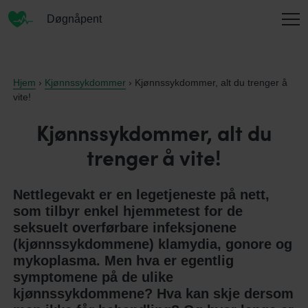
Døgnåpent
INFORMASJON
Hjem
›
Kjønnssykdommer
› Kjønnssykdommer, alt du trenger å
vite!
Kjønnssykdommer, alt du
OM OSS
trenger å vite!
Nettlegevakt er en legetjeneste på nett,
KONTAKT
som tilbyr enkel hjemmetest for de
seksuelt overførbare infeksjonene
(kjønnssykdommene) klamydia, gonore og
ENGLISH
mykoplasma. Men hva er egentlig
symptomene på de ulike
kjønnssykdommene? Hva kan skje dersom