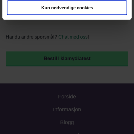
Bestill nå
Kun nødvendige cookies
Har du andre spørsmål?
Chat med oss
!
Bestill klamydiatest
Forside
Informasjon
Blogg