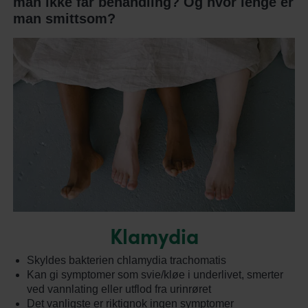
man ikke får behandling? Og hvor lenge er
man smittsom?
Klamydia
Skyldes bakterien chlamydia trachomatis
Kan gi symptomer som svie/kløe i underlivet, smerter
ved vannlating eller utflod fra urinrøret
Det vanligste er riktignok ingen symptomer