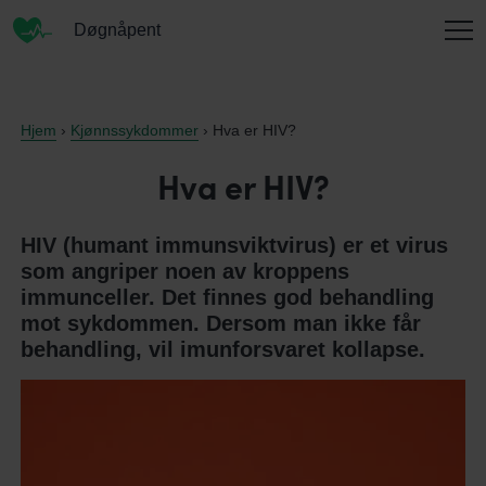
Døgnåpent
INFORMASJON
Hjem
›
Kjønnssykdommer
› Hva er HIV?
Hva er HIV?
OM OSS
HIV (humant immunsviktvirus) er et virus
som angriper noen av kroppens
immunceller. Det finnes god behandling
KONTAKT
mot sykdommen. Dersom man ikke får
behandling, vil imunforsvaret kollapse.
ENGLISH