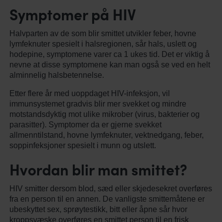
Symptomer på HIV
Halvparten av de som blir smittet utvikler feber, hovne
lymfeknuter spesielt i halsregionen, sår hals, uslett og
hodepine, symptomene varer ca 1 ukes tid. Det er viktig å
nevne at disse symptomene kan man også se ved en helt
alminnelig halsbetennelse.
Etter flere år med uoppdaget HIV-infeksjon, vil
immunsystemet gradvis blir mer svekket og mindre
motstandsdyktig mot ulike mikrober (virus, bakterier og
parasitter). Symptomer da er gjerne svekket
allmenntilstand, hovne lymfeknuter, vektnedgang, feber,
soppinfeksjoner spesielt i munn og utslett.
Hvordan blir man smittet?
HIV smitter dersom blod, sæd eller skjedesekret overføres
fra en person til en annen. De vanligste smittemåtene er
ubeskyttet sex, sprøytestikk, bitt eller åpne sår hvor
kroppsvæske overføres en smittet person til en frisk