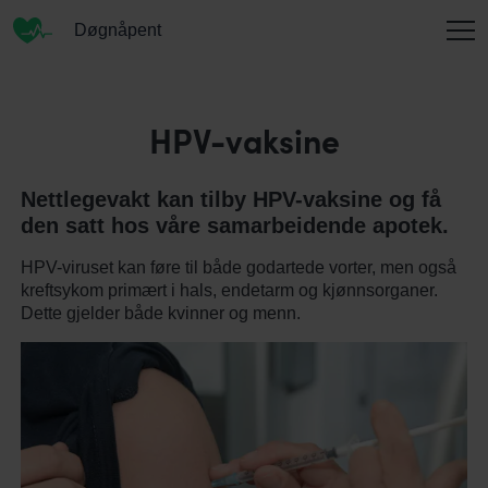
Døgnåpent
INFORMASJON
HPV-vaksine
Nettlegevakt kan tilby HPV-vaksine og få
OM OSS
den satt hos våre samarbeidende apotek.
HPV-viruset kan føre til både godartede vorter, men også
kreftsykom primært i hals, endetarm og kjønnsorganer.
KONTAKT
Dette gjelder både kvinner og menn.
ENGLISH