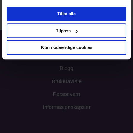
tjenestene deres.
Tillat alle
Tilpass
Forside
Kun nødvendige cookies
Informasjon
Blogg
Brukeravtale
Personvern
Informasjonskapsler