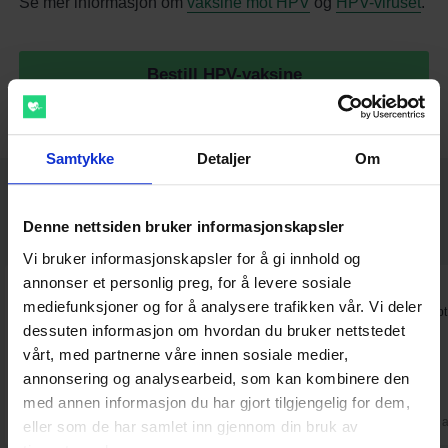
Se mer informasjon om
vaksine mot HPV
og
HPV-viruset
.
Bestill HPV-vaksine
Samtykke
Detaljer
Om
Siden 2014 har flere tusen pasienter
Denne nettsiden bruker informasjonskapsler
gitt oss 5/5 ⭐️
Vi bruker informasjonskapsler for å gi innhold og
annonser et personlig preg, for å levere sosiale
⭐⭐⭐⭐⭐
⭐⭐⭐⭐⭐
mediefunksjoner og for å analysere trafikken vår. Vi deler
Fin og oversiktlig nettside, lett å
Fantastisk. Gikk raskt å få resept
dessuten informasjon om hvordan du bruker nettstedet
sende inn forespørsel, raskt svar
og enkel betalingsløsning.
vårt, med partnerne våre innen sosiale medier,
annonsering og analysearbeid, som kan kombinere den
med annen informasjon du har gjort tilgjengelig for dem,
Christel
Wenche
2. aug
1. 
eller som de har samlet inn gjennom din bruk av