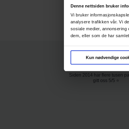
Denne nettsiden bruker inf
Vi bruker informasjonskapsler
analysere trafikken vår. Vi 
sosiale medier, annonsering 
dem, eller som de har samlet
Kun nødvendige cook
Hva andre si
Siden 2014 har flere tusen pa
gitt oss 5/5 ⭐️