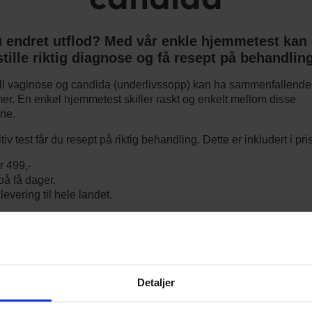
 endret utflod? Med vår enkle hjemmetest kan
stille riktig diagnose og få resept på behandling
ll vaginose og candida (underlivssopp) kan ha sammenfallende
r. En enkel hjemmetest skiller raskt og enkelt mellom disse
ene.
iv test får du resept på riktig behandling. Dette er inkludert i pri
r 499,-
på få dager.
evering til hele landet.
 du lese mer om
bakteriell vaginose
og
sopp i underlivet
.
ing 13.07.25: Tilbudet er pt stengt.
Detaljer
orsiden