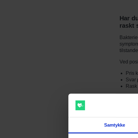
Har du
raskt 
Bakterie
symptome
tilstand
Ved posit
Pris k
Svar 
Rask l
Her kan
Oppdater
Samtykke
Til f