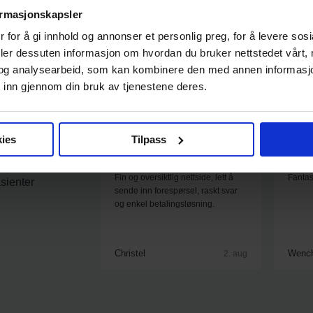
ormasjonskapsler
 for å gi innhold og annonser et personlig preg, for å levere sos
deler dessuten informasjon om hvordan du bruker nettstedet vårt,
og analysearbeid, som kan kombinere den med annen informasjon d
 inn gjennom din bruk av tjenestene deres.
ies
Tilpass
er
⭐⭐⭐⭐⭐
⭐⭐⭐⭐
Fin og oversiktlig nettside, lett å
Fantast
sienter
sende inn forespørsel, raskt svar
og enkel betalingsløsning.
Christel
Wenc
2. aug