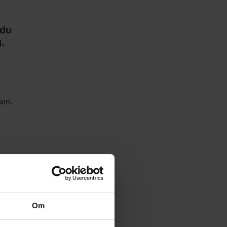
 du
.
sen.
Om