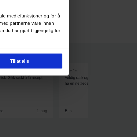
iale mediefunksjoner og for å
 med partnerne våre innen
u har gjort tilgjengelig for
Tillat alle
⭐
⭐⭐⭐⭐⭐
isk. Gikk raskt å få resept.
Veldig rask og god hjelp, supert å
ha en nettlegevakt :)
he
Elin
1. aug
1. aug