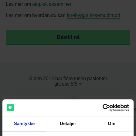
Les mer om
atopisk eksem her
Les mer om hvordan du kan
forebygge eksemutbrudd
Bestill nå
Siden 2014 har flere tusen pasienter
gitt oss 5/5 ⭐️
⭐⭐⭐⭐⭐
⭐⭐⭐⭐⭐
Fin og oversiktlig nettside, lett å
Fantastisk. Gikk raskt å få resept
sende inn forespørsel, raskt svar
og enkel betalingsløsning.
Samtykke
Detaljer
Om