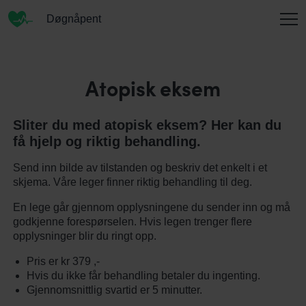
Døgnåpent
INFORMASJON
Atopisk eksem
Sliter du med atopisk eksem? Her kan du
OM OSS
få hjelp og riktig behandling.
Send inn bilde av tilstanden og beskriv det enkelt i et
skjema. Våre leger finner riktig behandling til deg.
KONTAKT
En lege går gjennom opplysningene du sender inn og må
godkjenne forespørselen. Hvis legen trenger flere
opplysninger blir du ringt opp.
ENGLISH
Pris er kr 379 ,-
Hvis du ikke får behandling betaler du ingenting.
Gjennomsnittlig svartid er 5 minutter.