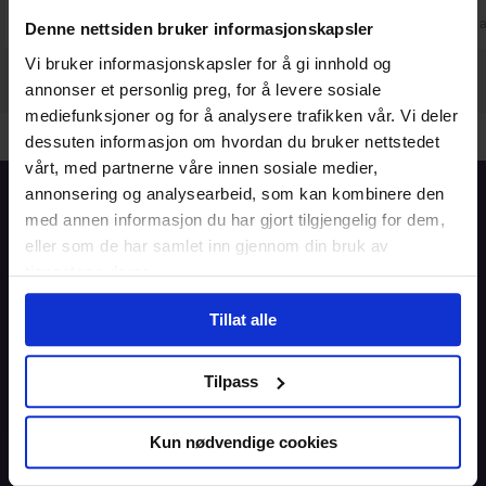
Christel
Wenche
2. aug
1. 
Denne nettsiden bruker informasjonskapsler
Vi bruker informasjonskapsler for å gi innhold og
annonser et personlig preg, for å levere sosiale
mediefunksjoner og for å analysere trafikken vår. Vi deler
dessuten informasjon om hvordan du bruker nettstedet
vårt, med partnerne våre innen sosiale medier,
annonsering og analysearbeid, som kan kombinere den
Forside
med annen informasjon du har gjort tilgjengelig for dem,
eller som de har samlet inn gjennom din bruk av
Informasjon
tjenestene deres.
Blogg
Tillat alle
Brukeravtale
Tilpass
Personvern
Informasjonskapsler
Kun nødvendige cookies