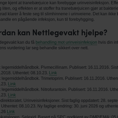
enge kjent at tranebærjuice kan forebygge urinveisinfeksjon. Effe
 liten, og effekten er at stoffer fra tranebærjuicen gjør at bakterie
rad klarer å feste seg til slimhinnene i urinveiene. Det kan ikke
handle en pågående infeksjon, kun til forebyhgging.
dan kan Nettlegevakt hjelpe?
legevakt kan du få
behandling mot urinveisinfeksjon
hvis din in
gens vurdering lar seg behandle sikkert over nett.
 legemiddelhåndbok. Pivmecillinam. Publisert: 16.11.2016. Sist
.2018. Uthentet: 08.10.23.
Link
 legemiddelhåndbok. Trimetoprim. Publisert: 16.11.2016. Uthent
.23.
Link
 legemiddelhåndbok. Nitrofurantoin. Publisert: 16.11.2016. Uthe
.23.
Link
direktoratet. Urinveisinfeksjoner. Sist faglig oppdatert: 28. sep
 Uthentet: 08.10.23. Ny faglige endring: 30. juni 2026 og uthente
7.26
Link
skatalogen. Selexid. Basert på SPC godkjent av DMP/EMA: 05.