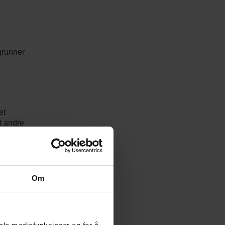
 grunner
et
mt andre
dette
r, da
Om