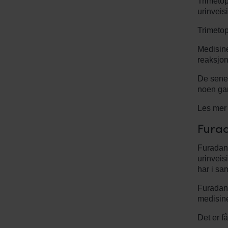
Trimetop
urinveis
Trimetop
Medisine
reaksjon
De sener
noen gan
Les mer
Fura
Furadant
urinveisi
har i sa
Furadant
medisin
Det er f