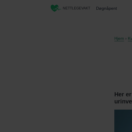
Døgnåpent
NETTLEGEVAKT
Hjem
›
Kv
Her er
urinve