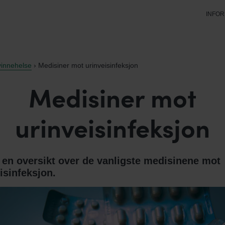
INFO
innehelse
› Medisiner mot urinveisinfeksjon
Medisiner mot
urinveisinfeksjon
 en oversikt over de vanligste medisinene mot
isinfeksjon.