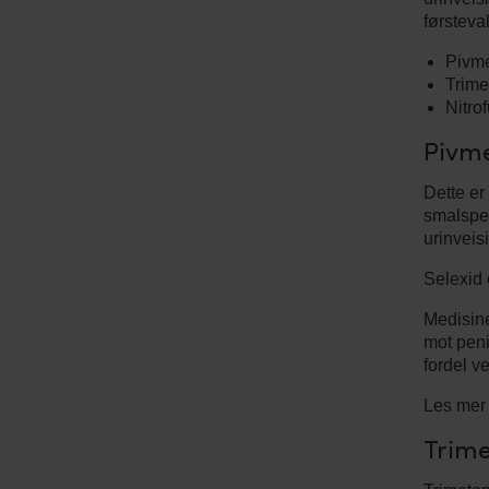
førsteval
Pivme
Trime
Nitro
Pivme
Dette er
smalspek
urinveis
Selexid 
Medisine
mot peni
fordel v
Les mer
Trim