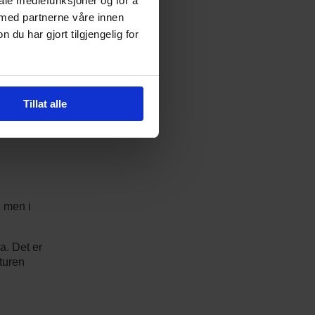
iale mediefunksjoner og for å
 med partnerne våre innen
u har gjort tilgjengelig for
r
tret
g ved
Tillat alle
nngå
 men i
a. Det er
aturen