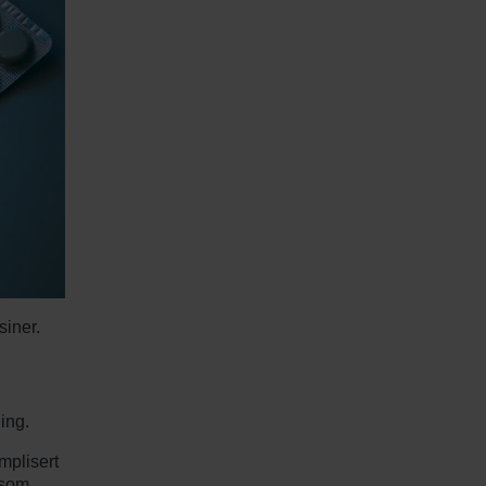
siner.
ing.
mplisert
 som