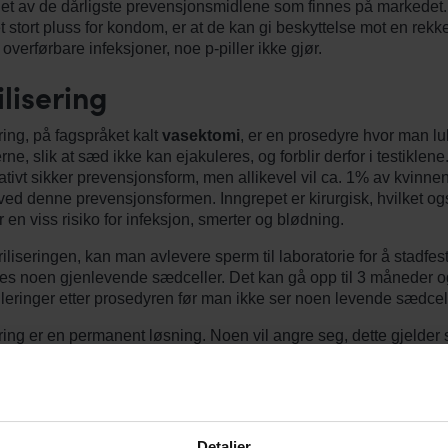
il et av de dårligste prevensjonsmidlene som finnes på markedet.
t stort pluss for kondom, er at de kan gi beskyttelse mot en rekk
overførbare infeksjoner, noe p-piller ikke gjør.
ilisering
ering, på fagspråket kalt
vasektomi
, er en prosedyre hvor man lu
ne, slik at sæd ikke kan ejakuleres, og forblir derfor i testiklene
lativt sikker prevensjonsform, men allikevel vil ca. 1% av kvinnen
ved denne prevensjonsformen. Inngrepet er kirurgisk, hvilket og
 en viss risiko for infeksjon, smerter og blødning.
riliseringen, kan man avlevere sperm til laboratorie for å stadfest
nes noen gjenlevende sædceller. Det kan gå opp til 3 måneder o
leringer etter prosedyren før man ikke ser noen levende sædcell
ering er en permanent løsning. Noen vil angre seg, dette gjelder 
 som kommer i et nytt forhold hvor det er aktuelt å få barn. Det e
 høste ut sædceller fra testiklene, eventuelt operere sædledern
 graviditet lykkes for ca 50% av de som tidligere er sterilisert.
pe av i svingen"
Detaljer