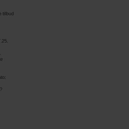
 tilbud
.25.
.
te
to:
t?