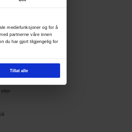
te
 at ca
iale mediefunksjoner og for å
ngå
 med partnerne våre innen
u har gjort tilgjengelig for
å fungere
r man
Tillat alle
eller
 på