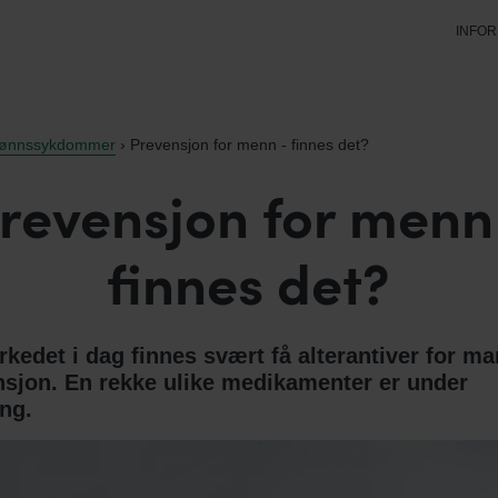
INFO
jønnssykdommer
› Prevensjon for menn - finnes det?
revensjon for menn
finnes det?
kedet i dag finnes svært få alterantiver for ma
sjon. En rekke ulike medikamenter er under
ing.