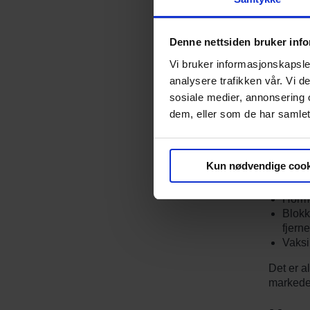
Samleie 
"prevens
Denne nettsiden bruker inf
20% av 
Vi bruker informasjonskapsler
alminnel
analysere trafikken vår. Vi 
gravidit
sosiale medier, annonsering 
Nye
dem, eller som de har samlet
Det er p
som prev
Kun nødvendige cook
forsker 
Hormo
Blokk
fjerne
Vaks
Det er a
markedet