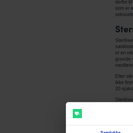
derfor t
som er e
seksuelt 
Ster
Sterilis
sædleder
er en re
gravide 
medfører
Etter ste
ikke fin
20 ejaku
Sterilis
personer
fortsatt
igjen, og
"Hop
Samtykke