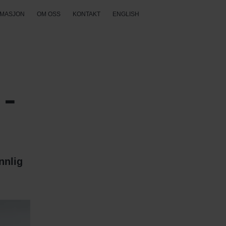
RMASJON
OM OSS
KONTAKT
ENGLISH
 -
nnlig