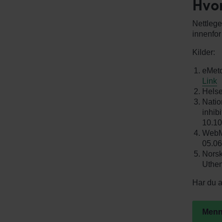
Hvor
Nettlege
innenfo
Kilder:
eMeto
Link
Helse
Natio
inhib
10.10
WebMD
05.06
Norsk
Uthen
Har du 
Menn