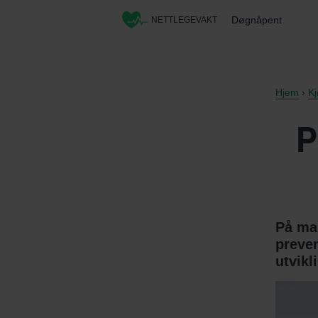
Døgnåpent
NETTLEGEVAKT
Hjem
›
K
P
På mar
preven
utvikl