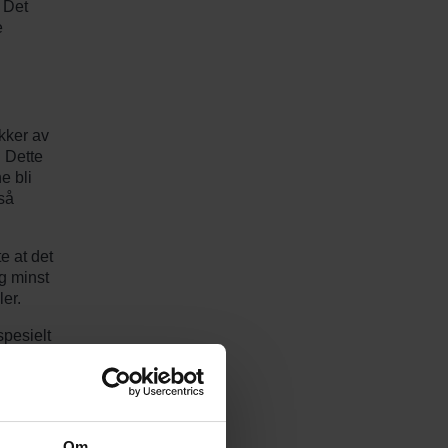
 Det
e
kker av
. Dette
e bli
så
e at det
g minst
er.
spesielt
r mulig å
e sammen
Om