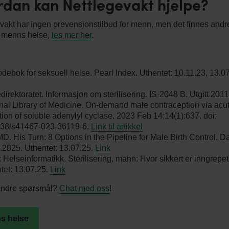
dan kan Nettlegevakt hjelpe?
vakt har ingen prevensjonstilbud for menn, men det finnes andre
r menns helse,
les mer her
.
debok for seksuell helse. Pearl Index. Uthentet: 10.11.23, 13.07
direktoratet. Informasjon om sterilisering. IS-2048 B. Utgitt 2011
nal Library of Medicine. On-demand male contraception via acu
ition of soluble adenylyl cyclase. 2023 Feb 14;14(1):637. doi:
38/s41467-023-36119-6.
Link til artikkel
. His Turn: 8 Options in the Pipeline for Male Birth Control. Da
.2025. Uthentet: 13.07.25.
Link
 Helseinformatikk. Sterilisering, mann: Hvor sikkert er inngrepe
tet: 13.07.25.
Link
andre spørsmål?
Chat med oss
!
s helse