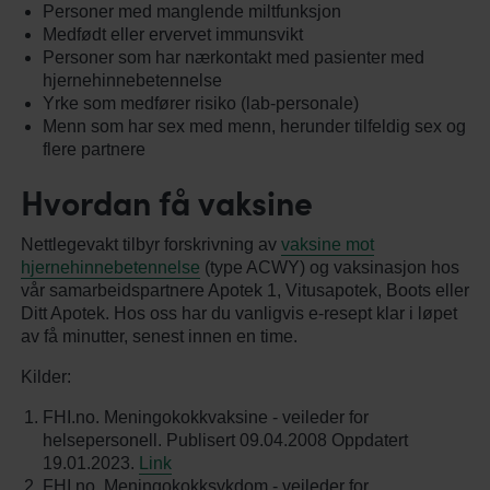
Personer med manglende miltfunksjon
Medfødt eller ervervet immunsvikt
Personer som har nærkontakt med pasienter med
hjernehinnebetennelse
Yrke som medfører risiko (lab-personale)
Menn som har sex med menn, herunder tilfeldig sex og
flere partnere
Hvordan få vaksine
Nettlegevakt tilbyr forskrivning av
vaksine mot
hjernehinnebetennelse
(type ACWY) og vaksinasjon hos
vår samarbeidspartnere Apotek 1, Vitusapotek, Boots eller
Ditt Apotek. Hos oss har du vanligvis e-resept klar i løpet
av få minutter, senest innen en time.
Kilder:
FHI.no. Meningokokkvaksine - veileder for
helsepersonell. Publisert 09.04.2008 Oppdatert
19.01.2023.
Link
FHI.no. Meningokokksykdom - veileder for