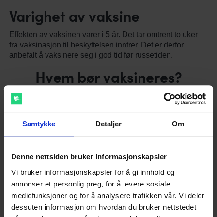
Varighet av vaksine
Effekten av vaksinen varer i 5 år. Det tar omtrent to uker
fra vaksinasjon til beskyttelsen inntrer. Det er derfor
anbefalt å vaksinere seg i god tid før russetiden.
Hvem bør vaksineres?
Ungdom i alder 16-19
Ungdom i aldersgruppen 16-19 år er en av
Samtykke
Detaljer
Om
aldersgruppene som har høyest forekomst av
hjernehinnebetennelse. Dette på bakgrunn av tett samvær
med andre ungdommer, festing, høyt alkoholinntak, deling
Denne nettsiden bruker informasjonskapsler
av flasker og lite søvn som kan bidra til smitte og alvorlig
sykdomsforløp. I den sammenheng er russ spesielt utsatt
Vi bruker informasjonskapsler for å gi innhold og
og for denne gruppen anbefales vaksine mot
annonser et personlig preg, for å levere sosiale
hjernehinnebetennelse sterkt.
mediefunksjoner og for å analysere trafikken vår. Vi deler
dessuten informasjon om hvordan du bruker nettstedet
For denne gruppen anbefaler Folkehelsesinsituttet