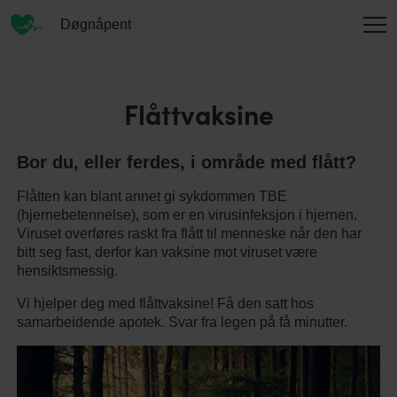
Døgnåpent
INFORMASJON
Flåttvaksine
Bor du, eller ferdes, i område med flått?
OM OSS
Flåtten kan blant annet gi sykdommen TBE
(hjernebetennelse), som er en virusinfeksjon i hjernen.
Viruset overføres raskt fra flått til menneske når den har
KONTAKT
bitt seg fast, derfor kan vaksine mot viruset være
hensiktsmessig.
Vi hjelper deg med flåttvaksine! Få den satt hos
samarbeidende apotek. Svar fra legen på få minutter.
ENGLISH