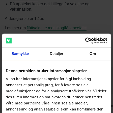
På apoteket koster det i tillegg for vaksine og
vaksinasjon.
Aldersgrense er 12 år.
Les mer om
flåttvaksine mot skogflåttencefalitt
.
Gå videre
Samtykke
Detaljer
Om
Denne nettsiden bruker informasjonskapsler
Vi bruker informasjonskapsler for å gi innhold og
Siden 2014 har flere tusen pasienter
annonser et personlig preg, for å levere sosiale
gitt oss 5/5 ⭐️
mediefunksjoner og for å analysere trafikken vår. Vi deler
dessuten informasjon om hvordan du bruker nettstedet
⭐⭐⭐⭐⭐
⭐⭐⭐⭐⭐
vårt, med partnerne våre innen sosiale medier,
Fin og oversiktlig nettside, lett å
Fantastisk. Gikk raskt å få resept
annonsering og analysearbeid, som kan kombinere den
sende inn forespørsel, raskt svar