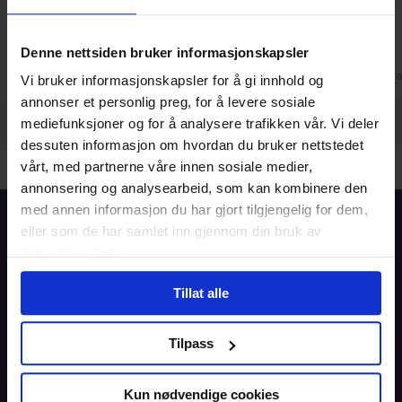
og enkel betalingsløsning.
Denne nettsiden bruker informasjonskapsler
Christel
Wenche
2. aug
1. 
Vi bruker informasjonskapsler for å gi innhold og
annonser et personlig preg, for å levere sosiale
mediefunksjoner og for å analysere trafikken vår. Vi deler
dessuten informasjon om hvordan du bruker nettstedet
vårt, med partnerne våre innen sosiale medier,
annonsering og analysearbeid, som kan kombinere den
med annen informasjon du har gjort tilgjengelig for dem,
Forside
eller som de har samlet inn gjennom din bruk av
tjenestene deres.
Informasjon
Tillat alle
Blogg
Tilpass
Brukeravtale
Personvern
Kun nødvendige cookies