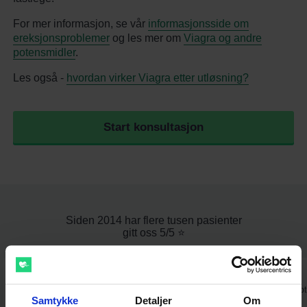
For mer informasjon, se vår
informasjonsside om
ereksjonsproblemer
og les mer om
Viagra og andre
potensmidler
.
Les også -
hvordan virker Viagra etter utløsning?
Start konsultasjon
Siden 2014 har flere tusen pasienter
gitt oss 5/5 ⭐️
⭐⭐⭐⭐⭐
⭐⭐⭐⭐⭐
Fin og oversiktlig nettside, lett å
Fantastisk. Gikk raskt å få resept
Samtykke
Detaljer
Om
sende inn forespørsel, raskt svar