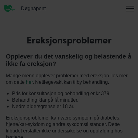
Døgnåpent
INFORMASJON
Ereksjonsproblemer
Opplever du det vanskelig og belastende å
OM OSS
ikke få ereksjon?
Mange menn opplever problemer med ereksjon, les mer
om dette
her
. Nettlegevakt kan tilby behandling.
KONTAKT
Pris for konsultasjon og behandling er kr 379.
Behandling klar på få minutter.
Nedre aldersgrense er 18 år.
ENGLISH
Ereksjonsproblemer kan være symptom på diabetes,
hjerte/kar-sykdom og andre sykdomstilstander. Dette
tilbudet erstatter ikke undersøkelse og oppfølging hos
fastlege.