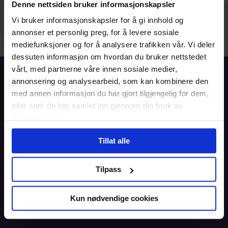
Denne nettsiden bruker informasjonskapsler
Vi bruker informasjonskapsler for å gi innhold og
annonser et personlig preg, for å levere sosiale
mediefunksjoner og for å analysere trafikken vår. Vi deler
dessuten informasjon om hvordan du bruker nettstedet
vårt, med partnerne våre innen sosiale medier,
Forside
annonsering og analysearbeid, som kan kombinere den
med annen informasjon du har gjort tilgjengelig for dem,
Informasjon
eller som de har samlet inn gjennom din bruk av
tjenestene deres.
Blogg
Tillat alle
Brukeravtale
Personvern
Tilpass
Informasjonskapsler
Kun nødvendige cookies