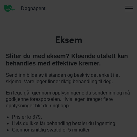
Døgnåpent
INFORMASJON
Eksem
Sliter du med eksem? Kløende utslett kan
OM OSS
behandles med effektive kremer.
Send inn bilde av tilstanden og beskriv det enkelt i et
skjema. Våre leger finner riktig behandling til deg.
KONTAKT
En lege går gjennom opplysningene du sender inn og må
godkjenne forespørselen. Hvis legen trenger flere
opplysninger blir du ringt opp.
ENGLISH
Pris er kr 379.
Hvis du ikke får behandling betaler du ingenting.
Gjennomsnittlig svartid er 5 minutter.