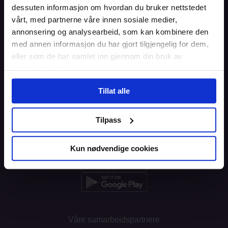
Informasjon
dessuten informasjon om hvordan du bruker nettstedet
vårt, med partnerne våre innen sosiale medier,
Blogg
annonsering og analysearbeid, som kan kombinere den
med annen informasjon du har gjort tilgjengelig for dem,
Brukeravtale
eller som de har samlet inn gjennom din bruk av
Personvern
tjenestene deres.
Informasjonskapsler
Tillat alle
Tilpass
Last ned appen
Kun nødvendige cookies
Våre samarbeidspartnere