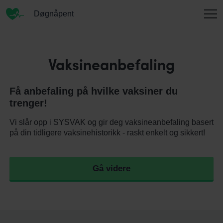
Døgnåpent
INFORMASJON
Vaksineanbefaling
Få anbefaling på hvilke vaksiner du
OM OSS
trenger!
Vi slår opp i SYSVAK og gir deg vaksineanbefaling basert
på din tidligere vaksinehistorikk - raskt enkelt og sikkert!
KONTAKT
Gå videre
ENGLISH