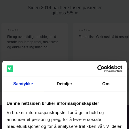
Siden 2014 har flere tusen pasienter
gitt oss 5/5 ⭐️
⭐⭐⭐⭐⭐
⭐⭐⭐⭐⭐
Fin og oversiktlig nettside, lett å
Fantastisk. Gikk raskt å få resept
sende inn forespørsel, raskt svar
og enkel betalingsløsning.
Christel
Wenche
2. aug
1. 
Samtykke
Detaljer
Om
Denne nettsiden bruker informasjonskapsler
Vi bruker informasjonskapsler for å gi innhold og
Forside
annonser et personlig preg, for å levere sosiale
mediefunksjoner og for å analysere trafikken vår. Vi deler