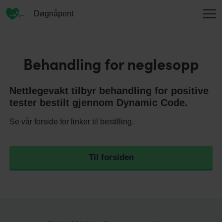
Døgnåpent
INFORMASJON
Behandling for neglesopp
Nettlegevakt tilbyr behandling for positive
OM OSS
tester bestilt gjennom Dynamic Code.
Se vår forside for linker til bestilling.
KONTAKT
Til forsiden
ENGLISH