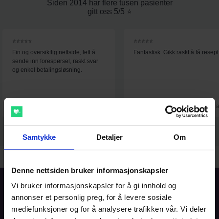
Siden 2014 har flere tusen pasienter
gitt oss 5/5 ⭐️
⭐⭐⭐⭐⭐
⭐⭐⭐⭐⭐
Fin og oversiktlig nettside, lett å
Fantastisk. Gikk raskt å få resept
sende inn forespørsel, raskt svar
og enkel betalingsløsning.
Christel
Wenche
2. aug
1. 
Samtykke
Detaljer
Om
Denne nettsiden bruker informasjonskapsler
Vi bruker informasjonskapsler for å gi innhold og
Forside
annonser et personlig preg, for å levere sosiale
mediefunksjoner og for å analysere trafikken vår. Vi deler
Informasjon