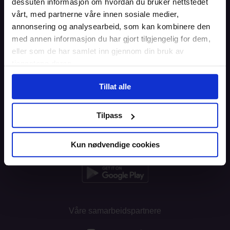
dessuten informasjon om hvordan du bruker nettstedet
Blogg
vårt, med partnerne våre innen sosiale medier,
annonsering og analysearbeid, som kan kombinere den
Brukeravtale
med annen informasjon du har gjort tilgjengelig for dem,
eller som de har samlet inn gjennom din bruk av
Personvern
tjenestene deres.
Informasjonskapsler
Tillat alle
Tilpass
Last ned appen
Kun nødvendige cookies
Våre samarbeidspartnere