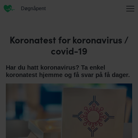
Døgnåpent
INFORMASJON
Koronatest for koronavirus /
covid-19
OM OSS
Har du hatt koronavirus? Ta enkel
koronatest hjemme og få svar på få dager.
KONTAKT
ENGLISH