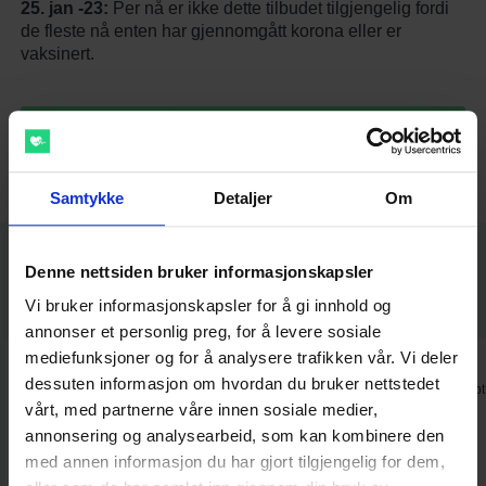
25. jan -23:
Per nå er ikke dette tilbudet tilgjengelig fordi
de fleste nå enten har gjennomgått korona eller er
vaksinert.
Til forsiden
Samtykke
Detaljer
Om
Denne nettsiden bruker informasjonskapsler
Siden 2014 har flere tusen pasienter
gitt oss 5/5 ⭐️
Vi bruker informasjonskapsler for å gi innhold og
annonser et personlig preg, for å levere sosiale
mediefunksjoner og for å analysere trafikken vår. Vi deler
⭐⭐⭐⭐⭐
⭐⭐⭐⭐⭐
dessuten informasjon om hvordan du bruker nettstedet
Fin og oversiktlig nettside, lett å
Fantastisk. Gikk raskt å få resept
vårt, med partnerne våre innen sosiale medier,
sende inn forespørsel, raskt svar
og enkel betalingsløsning.
annonsering og analysearbeid, som kan kombinere den
med annen informasjon du har gjort tilgjengelig for dem,