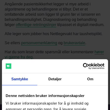
Angående pasientsikkerhet legger vi mye arbeid i
algoritmene og behandlingene vi tilbyr. Det er et
omfattende arbeid som ligger til grunn før vi lanserer en
behandlingsmulighet. Diagnostisering og behandling
følger
offentlige retnlingslinjer
tilpasset et digitalt medium.
Alle leger som jobber hos Nettlegevakt har taushetsplikt.
Se ellers
personvernerklæring
og
brukeravtale
.
Har du som leser dette spørsmål eller kommentarer
hører
vi gjerne fra deg
.
Har du andre spørsmål?
Chat med oss
!
Samtykke
Detaljer
Om
Gå videre
Denne nettsiden bruker informasjonskapsler
Vi bruker informasjonskapsler for å gi innhold og
annonser et personlig preg, for å levere sosiale