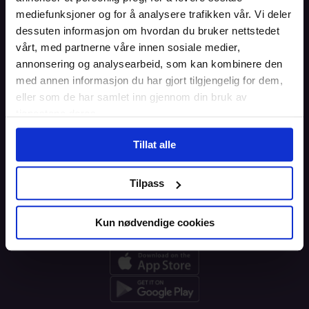
Forside
mediefunksjoner og for å analysere trafikken vår. Vi deler
dessuten informasjon om hvordan du bruker nettstedet
Informasjon
vårt, med partnerne våre innen sosiale medier,
annonsering og analysearbeid, som kan kombinere den
Blogg
med annen informasjon du har gjort tilgjengelig for dem,
eller som de har samlet inn gjennom din bruk av
Brukeravtale
tjenestene deres.
Personvern
Tillat alle
Informasjonskapsler
Tilpass
Kun nødvendige cookies
Last ned appen