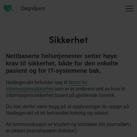
Døgnåpent
INFORMASJON
Sikkerhet
Nettbaserte helsetjenester setter høye
OM OSS
krav til sikkerhet, både for den enkelte
pasient og for IT-systemene bak.
Nettlegevakt forholder seg til
Norm for
KONTAKT
informasjonssikkerhet
som er et omforent sett av krav til
informasjonssikkerhet basert på gjeldende lovverk.
Du kan derfor være trygg på at opplysninger du oppgir på
Nettlegevakt vil bli behandlet fortrolig og sikkert.
ENGLISH
All kommunikasjon er kryptert og kontakter blir journalført i
et sikkert journalsystem (Infodoc).