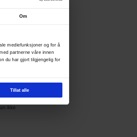
Om
iale mediefunksjoner og for å
 med partnerne våre innen
u har gjort tilgjengelig for
lonalt
Tillat alle
an ikke