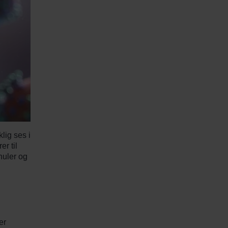
lig ses i
er til
ihuler og
er