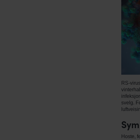
RS-virus
vinterhal
infeksjon
svelg. Fo
luftveisi
Sym
Hoste, f