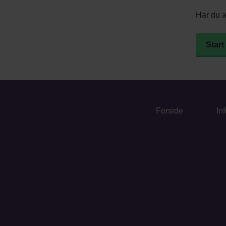
Har du 
Start
Forside
In