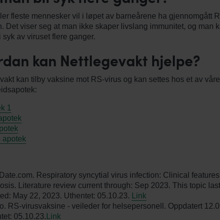
ller fleste mennesker vil i løpet av barneårene ha gjennomgått 
n. Det viser seg at man ikke skaper livslang immunitet, og man 
i syk av viruset flere ganger.
dan kan Nettlegevakt hjelpe?
vakt kan tilby vaksine mot RS-virus og kan settes hos et av våre
idsapotek:
k 1
apotek
Apotek
 apotek
ate.com. Respiratory syncytial virus infection: Clinical feature
osis. Literature review current through: Sep 2023. This topic las
ed: May 22, 2023. Uthentet: 05.10.23.
Link
o. RS-virusvaksine - veileder for helsepersonell. Oppdatert 12.
tet: 05.10.23.
Link