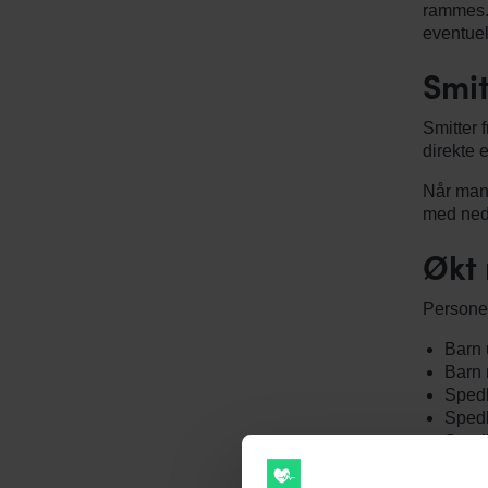
rammes. 
eventuel
Smi
Smitter 
direkte 
Når man 
med neds
Økt 
Personer
Barn 
Barn
Spedb
Spedb
Spedb
Pers
Perso