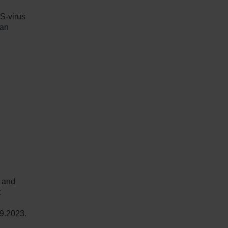
RS-virus
kan
s and
t
09.2023.