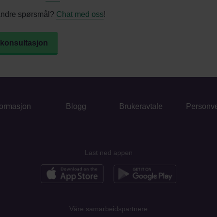
andre spørsmål?
Chat med oss
!
 konsultasjon
formasjon
Blogg
Brukeravtale
Personv
Last ned appen
Våre samarbeidspartnere