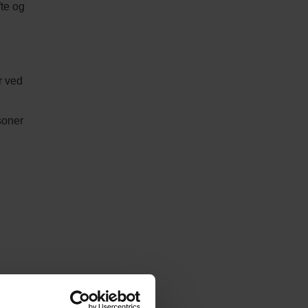
fte og
r ved
soner