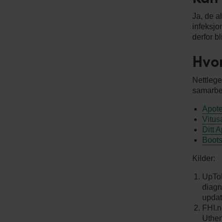
Ja, de a
infeksjo
derfor bl
Hvor
Nettlege
samarbe
Apote
Vitus
Ditt 
Boots
Kilder:
UpToD
diagn
updat
FHI.n
Uthen