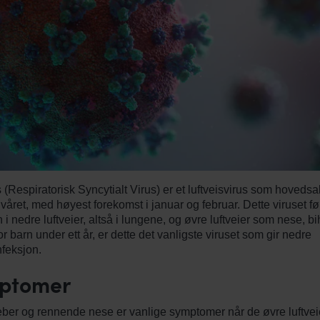
 (Respiratorisk Syncytialt Virus) er et luftveisvirus som hovedsak
våret, med høyest forekomst i januar og februar. Dette viruset før
 i nedre luftveier, altså i lungene, og øvre luftveier som nese, b
r barn under ett år, er dette det vanligste viruset som gir nedre
nfeksjon.
ptomer
eber og rennende nese er vanlige symptomer når de øvre luftvei