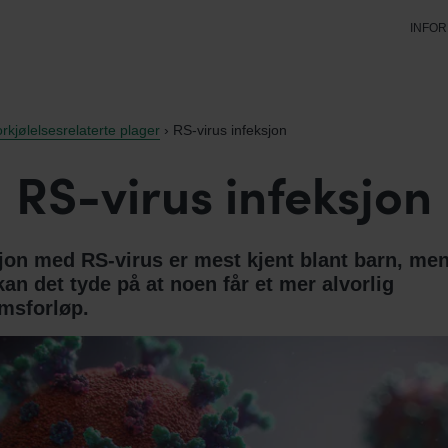
INFO
rkjølelsesrelaterte plager
› RS-virus infeksjon
RS-virus infeksjon
jon med RS-virus er mest kjent blant barn, me
kan det tyde på at noen får et mer alvorlig
msforløp.