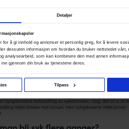
oner med astma
e med hjerte- og lungesykdom
Detaljer
e og eldre med kronisk lungesykdom, f.eks KOLS
 på sykehjem
ormasjonskapsler
bygging av infeksjon
 for å gi innhold og annonser et personlig preg, for å levere sos
hygiene er et svært viktig tiltak for å hindre smitte.
deler dessuten informasjon om hvordan du bruker nettstedet vårt,
og analysearbeid, som kan kombinere den med annen informasjon d
ette kan utsatte barn, spesielt under 2 år, behandles med monok
 inn gjennom din bruk av tjenestene deres.
 (palivizumab).
r tilgjengelig, og tilbys av Nettlegevakt.
ies
Tilpass
andling
un symptomatisk behandling av sykdommen i dag, det vil si at m
ndling rettet direkte mot viruset, men symptomene infeksjonen
.
man bli syk flere ganger?