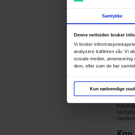
Pers
Voksn
Samtykke
Voksn
Eldre
Denne nettsiden bruker inf
Fore
Vi bruker informasjonskapsler
God hånd
analysere trafikken vår. Vi 
sosiale medier, annonsering 
Utover d
dem, eller som de har samlet
antistoff
Vaksine e
Kun nødvendige cook
Beh
Det er k
har beha
medfører
Kan 