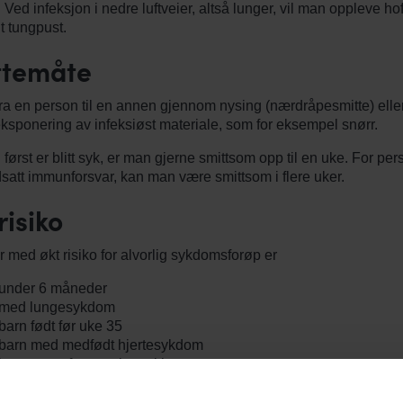
Ved infeksjon i nedre luftveier, altså lunger, vil man oppleve ho
t tungpust.
ttemåte
fra en person til en annen gjennom nysing (nærdråpesmitte) elle
eksponering av infeksiøst materiale, som for eksempel snørr.
først er blitt syk, er man gjerne smittsom opp til en uke. For per
att immunforsvar, kan man være smittsom i flere uker.
risiko
 med økt risiko for alvorlig sykdomsforøp er
under 6 måneder
 med lungesykdom
arn født før uke 35
arn med medfødt hjertesykdom
arn utsatt for passiv røyking
oner med Down syndrom
ner med nedsatt immunforsvar