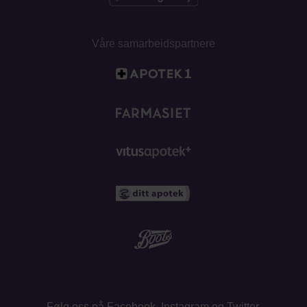
Våre samarbeidspartnere
Følg oss på
Facebook
,
Instagram
og
Twitter
.