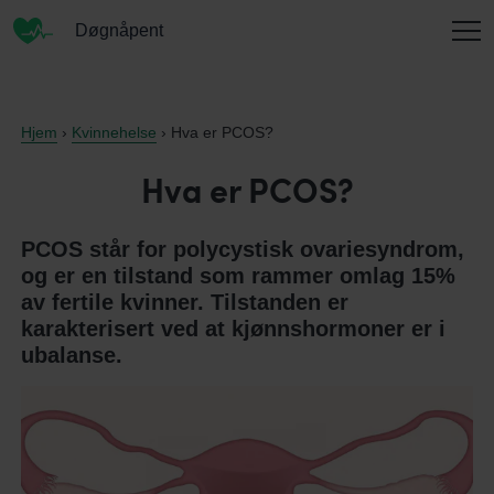
Døgnåpent
INFORMASJON
Hjem
›
Kvinnehelse
› Hva er PCOS?
Hva er PCOS?
OM OSS
PCOS står for polycystisk ovariesyndrom,
og er en tilstand som rammer omlag 15%
av fertile kvinner. Tilstanden er
KONTAKT
karakterisert ved at kjønnshormoner er i
ubalanse.
ENGLISH