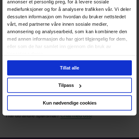
annonser et personlig preg, for å levere sosiale
aktuelle plager og utfordringer som er i fokus under
behandling. Det er mye god behandling, derfor er det
mediefunksjoner og for å analysere trafikken vår. Vi deler
viktig å kontakte lege dersom man har plager fra denne
dessuten informasjon om hvordan du bruker nettstedet
tilstanden.
vårt, med partnerne våre innen sosiale medier,
annonsering og analysearbeid, som kan kombinere den
Er PCOS farlig?
med annen informasjon du har gjort tilgjengelig for dem,
eller som de har samlet inn gjennom din bruk av
PCOS er ikke en farlig tilstand i seg selv, men kan føre til
tjenestene deres.
flere ulike plager som nevnt over.
Kilder:
Tillat alle
eMetodebok for seksuell helse. Polycystisk
ovariesyndrom. Uthentet 12.06.2022.
Tilpass
Norsk Elektronisk Legehåndbok. Polycystisk
ovariesyndrom (PCOS). Sist revidert: 1. sep. 2021.
Kun nødvendige cookies
Uthentet: 12.06.2022.
Har du andre spørsmål?
Chat med oss
!