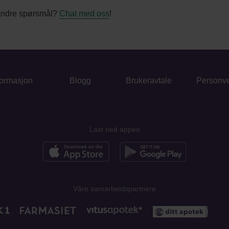
andre spørsmål?
Chat med oss
!
formasjon
Blogg
Brukeravtale
Personv
Last ned appen
Våre samarbeidspartnere