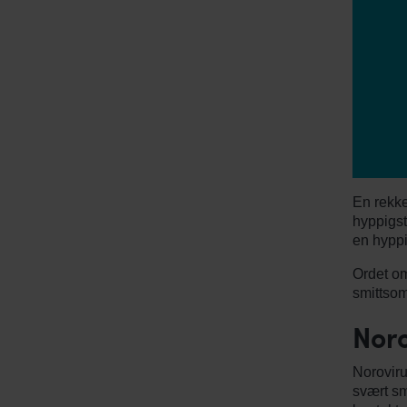
En rekke
hyppigst
en hyppi
Ordet o
smittsom
Noro
Noroviru
svært sm