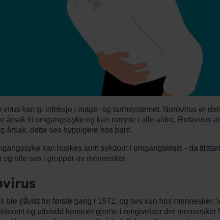
 virus kan gi infeksjo i mage- og tarmsystemet. Norovirus er de
e årsak til omgangssyke og kan ramme i alle aldre. Rotavirus e
g årsak, dette ses hyppigere hos barn.
mgangssyke kan huskes som sykdom i omgangskrets - da tilsta
 og ofte ses i grupper av mennesker.
virus
s ble påvist for første gang i 1972, og ses kun hos mennesker. V
ittsomt og utbrudd kommer gjerne i omgivelser der mennesker ha