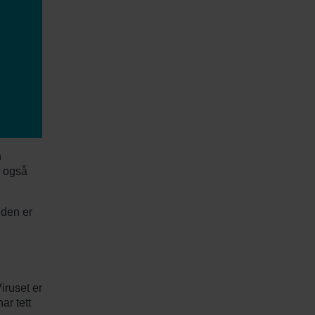
n
r også
nden er
iruset er
r tett