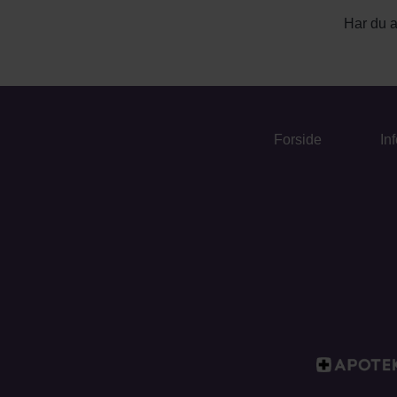
Har du 
Forside
In