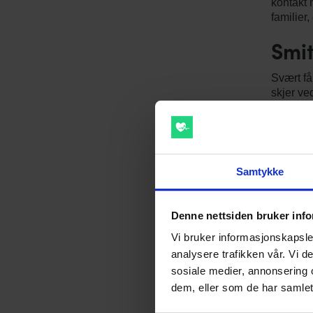
kontakt 
familier
Smi
Svært få
skjer ve
å ha fåt
overleve
smitte.
Sym
Samtykke
Tilstand
Denne nettsiden bruker inf
Kvalm
Vi bruker informasjonskapsler
Diarè
Mage
analysere trafikken vår. Vi 
Febe
sosiale medier, annonsering 
dem, eller som de har samlet
Dia