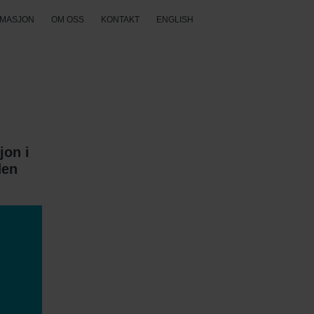
RMASJON
OM OSS
KONTAKT
ENGLISH
jon i
den