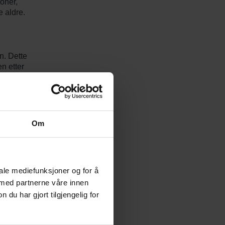
oner,
e aldre.
n. Dette
en etter
rus kan
også
Om
iale mediefunksjoner og for å
 med partnerne våre innen
u har gjort tilgjengelig for