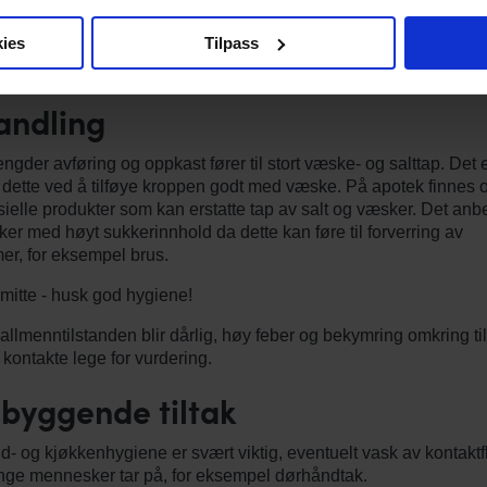
ne er ofte karakteristiske, og er flere i familien eller omgangs
ies
Tilpass
en smittsom tilstand svært sannsynlig. Man kan ta avføringsprøv
man er usikker omkring diagnosen.
andling
ngder avføring og oppkast fører til stort væske- og salttap. Det e
dette ved å tilføye kroppen godt med væske. På apotek finnes 
elle produkter som kan erstatte tap av salt og væsker. Det anb
kker med høyt sukkerinnhold da dette kan føre til forverring av
r, for eksempel brus.
itte - husk god hygiene!
llmenntilstanden blir dårlig, høy feber og bekymring omkring ti
kontakte lege for vurdering.
byggende tiltak
- og kjøkkenhygiene er svært viktig, eventuelt vask av kontaktf
ge mennesker tar på, for eksempel dørhåndtak.