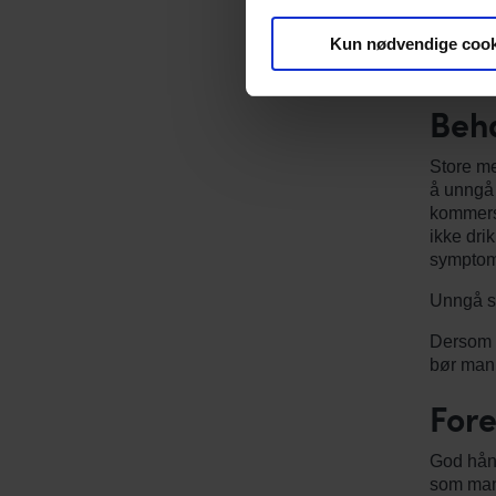
Symptome
Kun nødvendige cook
syk, er 
dersom 
Beh
Store me
å unngå 
kommersi
ikke dri
symptome
Unngå sm
Dersom a
bør man 
Fore
God hånd
som man