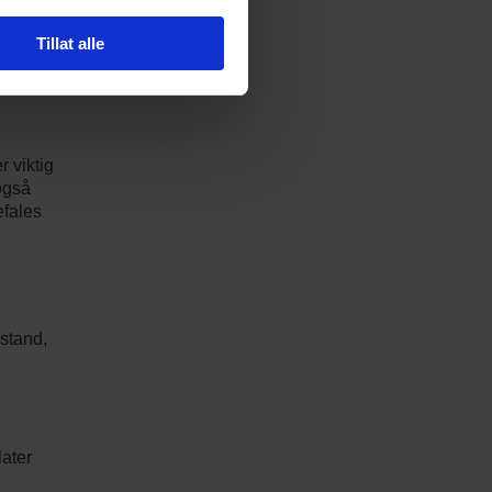
kretsen
Tillat alle
er
r viktig
også
efales
lstand,
later