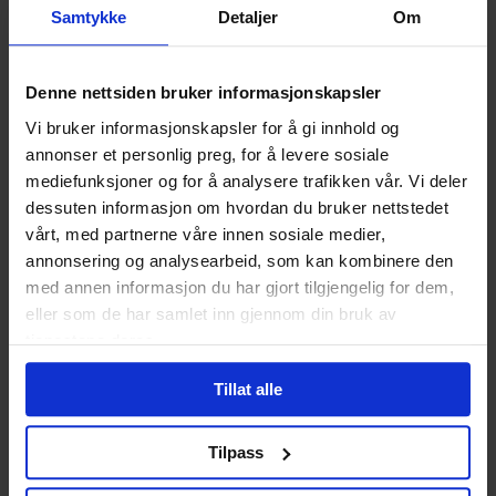
Ut fra hvilken alder man er i, har man noen definisjoner for
Samtykke
Detaljer
Om
hva som kan anses som uregelmessig. Det defineres fra
forskjellen i antall dager mellom starten av hver
menstruasjon:
Denne nettsiden bruker informasjonskapsler
18 - 25 år: 10 dager 26 - 42 år: 8 dager 42 - 45 år: 10
Vi bruker informasjonskapsler for å gi innhold og
dager
annonser et personlig preg, for å levere sosiale
Det kan være vanskeligere å bli gravid når man har
mediefunksjoner og for å analysere trafikken vår. Vi deler
uregelmessige menstruasjoner, fordi eggløsningen blir
dessuten informasjon om hvordan du bruker nettstedet
uforutsigbar, i noen tilfeller er det heller ingen eggløsning.
vårt, med partnerne våre innen sosiale medier,
I slike tilfeller anbefales det å rådføre seg med lege, slik at
annonsering og analysearbeid, som kan kombinere den
man i størst mulig grad kan lykkes med å bli gravid.
med annen informasjon du har gjort tilgjengelig for dem,
Oppnådd graviditet
eller som de har samlet inn gjennom din bruk av
tjenestene deres.
Graviditetstest kan kjøpes på blant annet apoteket. Når
denne er positiv, er man gravid. Det anbefales kontakt til
Tillat alle
fastlege eller jordmor for videre oppfølging, slik at man
kan komme i gang med anbefalte svangerskapskontroller.
Tilpass
Lykke til!