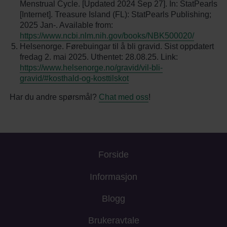
Menstrual Cycle. [Updated 2024 Sep 27]. In: StatPearls
[Internet]. Treasure Island (FL): StatPearls Publishing;
2025 Jan-. Available from:
https://www.ncbi.nlm.nih.gov/books/NBK500020/
Helsenorge. Førebuingar til å bli gravid. Sist oppdatert
fredag 2. mai 2025. Uthentet: 28.08.25. Link:
https://www.helsenorge.no/gravid/vil-bli-
gravid/#kosthald-og-kosttilskot
Har du andre spørsmål?
Chat med oss
!
Forside
Informasjon
Blogg
Brukeravtale