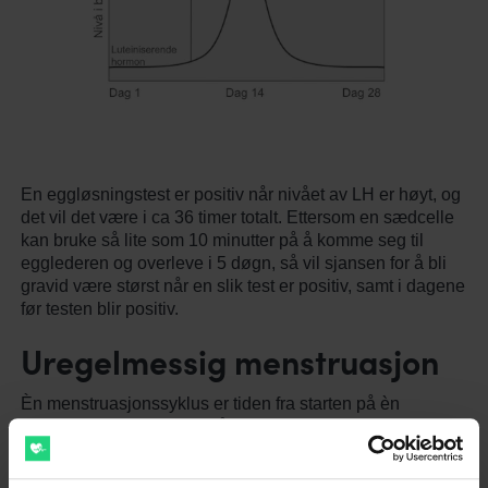
En eggløsningstest er positiv når nivået av LH er høyt, og
det vil det være i ca 36 timer totalt. Ettersom en sædcelle
kan bruke så lite som 10 minutter på å komme seg til
egglederen og overleve i 5 døgn, så vil sjansen for å bli
gravid være størst når en slik test er positiv, samt i dagene
før testen blir positiv.
Uregelmessig menstruasjon
Èn menstruasjonssyklus er tiden fra starten på èn
menstruasjon, til starten på neste menstruasjon. Det er
normal at en syklus varer fra 24 til 38 dager.