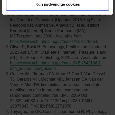
Kun nødvendige cookies
kilder:
Reed BG, Carr BR. The Normal Menstrual Cycle and
the Control of Ovulation. [Updated 2018 Aug 5]. In:
Feingold KR, Ahmed SF, Anawalt B, et al., editors.
Endotext [Internet]. South Dartmouth (MA):
MDText.com, Inc.; 2000-. Available from:
https://www.ncbi.nlm.nih.gov/books/NBK279054/
Oliver R, Basit H. Embryology, Fertilization. [Updated
2023 Apr 17]. In: StatPearls [Internet]. Treasure Island
(FL): StatPearls Publishing; 2025 Jan-. Available from:
https://www.ncbi.nlm.nih.gov/books/NBK542186/?
utm_source=chatgpt.com
Custers IM, Flierman PA, Maas P, Cox T, Van Dessel
TJ, Gerards MH, Mochtar MH, Janssen CA, van der
Veen F, Mol BW. Immobilisation versus immediate
mobilisation after intrauterine insemination:
randomised controlled trial. BMJ. 2009 Oct
29;339:b4080. doi: 10.1136/bmj.b4080. PMID:
19875843; PMCID: PMC2771078.
Thiyagarajan DK, Basit H, Jeanmonod R. Physiology,