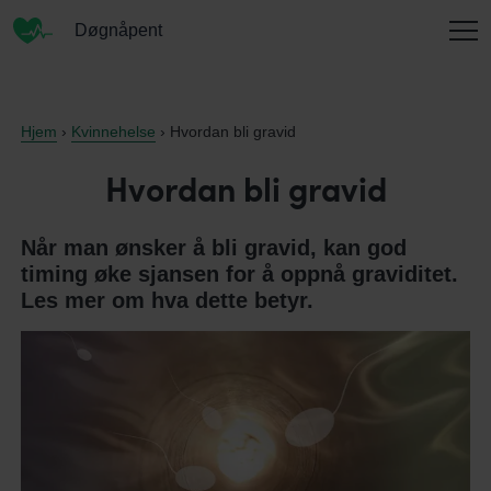
Døgnåpent
INFORMASJON
Hjem
›
Kvinnehelse
› Hvordan bli gravid
Hvordan bli gravid
OM OSS
Når man ønsker å bli gravid, kan god
timing øke sjansen for å oppnå graviditet.
Les mer om hva dette betyr.
KONTAKT
ENGLISH