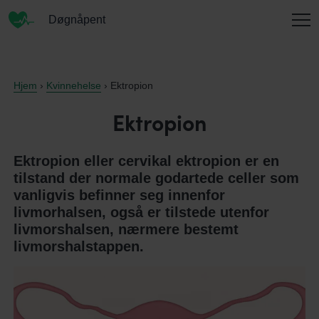
Døgnåpent
INFORMASJON
Hjem
›
Kvinnehelse
› Ektropion
Ektropion
OM OSS
Ektropion eller cervikal ektropion er en
tilstand der normale godartede celler som
vanligvis befinner seg innenfor
KONTAKT
livmorhalsen, også er tilstede utenfor
livmorshalsen, nærmere bestemt
livmorshalstappen.
ENGLISH