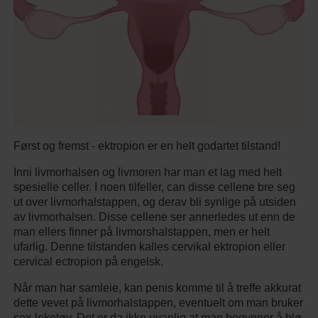
Først og fremst - ektropion er en helt godartet tilstand!
Inni livmorhalsen og livmoren har man et lag med helt
spesielle celler. I noen tilfeller, can disse cellene bre seg
ut over livmorhalstappen, og derav bli synlige på utsiden
av livmorhalsen. Disse cellene ser annerledes ut enn de
man ellers finner på livmorshalstappen, men er helt
ufarlig. Denne tilstanden kalles cervikal ektropion eller
cervical ectropion på engelsk.
Når man har samleie, kan penis komme til å treffe akkurat
dette vevet på livmorhalstappen, eventuelt om man bruker
sex-leketøy. Det er da ikke uvanlig at man begynner å blø.