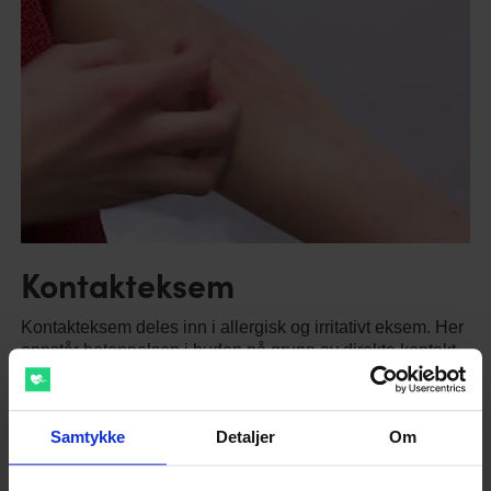
Kontakteksem
Kontakteksem deles inn i allergisk og irritativt eksem. Her
oppstår betennelsen i huden på grunn av direkte kontakt
med ting som huden reagerer på. Det kan være
kjemikalier, latexhandsker eller andre ting. Hendene er
ofte utsatt på grunn av bruk av hansker.
Samtykke
Detaljer
Om
Behandlingen for denne eksemtypen er unngåelse av det
huden reagerer på samt fuktighetskrem og kortisonkremer