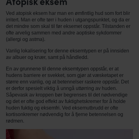
Atopisk eksem
Ved atopisk eksem har man en ømfintlig hud som fort blir
irritert. Man er ofte tørr i huden i utgangspunktet, og da er
det mindre som skal til før eksemet oppstår. Tilstanden er
ofte arvelig sammen med andre aoptiske sykdommer
(allergi og astma).
Vanlig lokalisering for denne eksemtypen er på innsiden
av albuer og knær, samt på håndledd.
En av grunnene til denne eksemtypen oppstår, er at
hudens barriere er svekket, som gjør at væsketapet er
større enn vanlig, og at betennelser raskere oppstår. Det
er derfor spesielt viktig å unngå uttørring av huden.
Såpevask av kroppen bør begrenses til det nødvendige
og det er ofte god effekt av fuktighetskremer for å holde
huden fuktig og eksemfri. Ved eksemutbrudd er ofte
kortisonkremer nødvendig for å fjerne betennelsen og
rødmen.