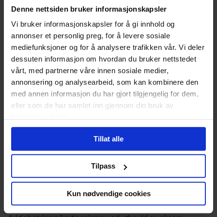
ved eksemutbrudd.
Denne nettsiden bruker informasjonskapsler
Seboreisk eksem
Vi bruker informasjonskapsler for å gi innhold og
annonser et personlig preg, for å levere sosiale
mediefunksjoner og for å analysere trafikken vår. Vi deler
Ved denne eksemtypen er det en kombinasjon av fet hud
og en hudsopp som gir irritasjonen i huden. Eksemtypen
dessuten informasjon om hvordan du bruker nettstedet
kjennestegnes ved fet og flassende hud som klør.
vårt, med partnerne våre innen sosiale medier,
Eksemtypen ses gjerne der talgproduksjonen er størst:
annonsering og analysearbeid, som kan kombinere den
rundt nesevingene, mellom øyenbrynene, i hodebunnen
med annen informasjon du har gjort tilgjengelig for dem,
eller ørene.
eller som de har samlet inn gjennom din bruk av
tjenestene deres.
Behandlingen for denne eksemtypen er soppdrepende
midler og kortisonkremer.
Tillat alle
Soleksem
Tilpass
Soleksem oppstår når solstråling har irritert huden og gitt
betennelse. Affisert hud er ofte rød og kløende.
Kun nødvendige cookies
For denne eksemtypen er det viktig med begrensning i
soleksponering, solkrem med høy faktor og