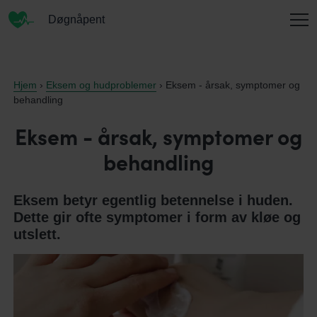
Døgnåpent
INFORMASJON
Hjem
›
Eksem og hudproblemer
› Eksem - årsak, symptomer og
behandling
Eksem - årsak, symptomer og
OM OSS
behandling
Eksem betyr egentlig betennelse i huden.
KONTAKT
Dette gir ofte symptomer i form av kløe og
utslett.
ENGLISH