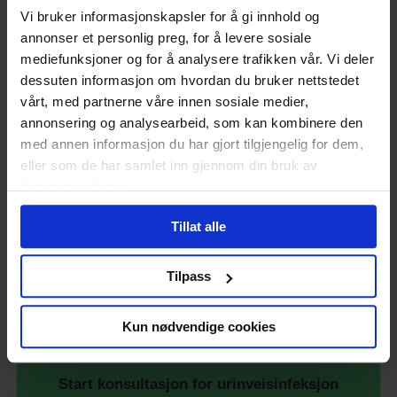
underlivet ved vannlatning. Her vil man ikke behandle
Vi bruker informasjonskapsler for å gi innhold og
med antibiotika, men heller finne den behandlingen for
annonser et personlig preg, for å levere sosiale
utløsende årsak.
mediefunksjoner og for å analysere trafikken vår. Vi deler
Når skal jeg kontakte lege?
dessuten informasjon om hvordan du bruker nettstedet
vårt, med partnerne våre innen sosiale medier,
Dersom du har redusert allmenntilstand, feber eller føler
annonsering og analysearbeid, som kan kombinere den
deg dårlig, så anbefaler vi at du tar kontakt med lege.
med annen informasjon du har gjort tilgjengelig for dem,
eller som de har samlet inn gjennom din bruk av
Hva kan Nettlegevakt hjelpe
tjenestene deres.
med?
Tillat alle
Nettlegevakt kan tilby behandling mot
urinveisinfeksjon
og test for
kjønnsykdommer
. Vi behandler din forespørsel
Tilpass
raskt og du vil få svar i løpet av få minutter.
Har du andre spørsmål?
Chat med oss
!
Kun nødvendige cookies
Start konsultasjon for urinveisinfeksjon