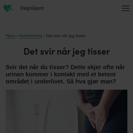
Døgnåpent
INFORMASJON
Hjem
›
Kvinnehelse
› Det svir når jeg tisser
Det svir når jeg tisser
OM OSS
Svir det når du tisser? Dette skjer ofte når
urinen kommer i kontakt med et betent
området i underlivet. Så hva gjør man?
KONTAKT
ENGLISH