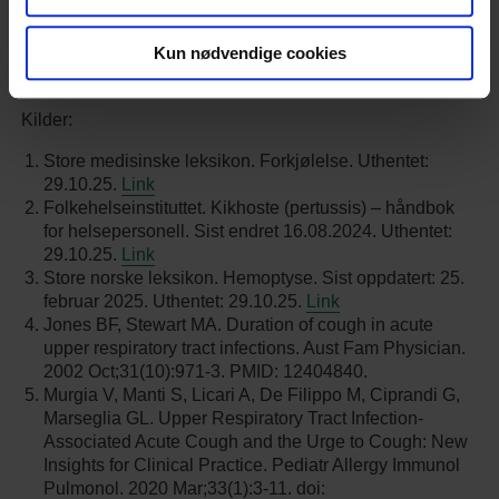
derav kan andre potensielle smittemottakere ha mindre
risiko for å bli syk. Nettlegevakt skriver resept på vaksiner
Kun nødvendige cookies
som kan settes på apoteket. Se vår
informasjonsside om
vaksiner
.
Kilder:
Store medisinske leksikon. Forkjølelse. Uthentet:
29.10.25.
Link
Folkehelseinstituttet. Kikhoste (pertussis) – håndbok
for helsepersonell. Sist endret 16.08.2024. Uthentet:
29.10.25.
Link
Store norske leksikon. Hemoptyse. Sist oppdatert: 25.
februar 2025. Uthentet: 29.10.25.
Link
Jones BF, Stewart MA. Duration of cough in acute
upper respiratory tract infections. Aust Fam Physician.
2002 Oct;31(10):971-3. PMID: 12404840.
Murgia V, Manti S, Licari A, De Filippo M, Ciprandi G,
Marseglia GL. Upper Respiratory Tract Infection-
Associated Acute Cough and the Urge to Cough: New
Insights for Clinical Practice. Pediatr Allergy Immunol
Pulmonol. 2020 Mar;33(1):3-11. doi: