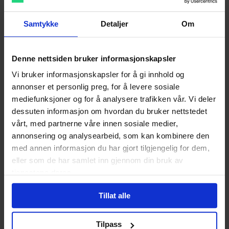
Dette er såkalte ACE-hemmere, hvor omlagt 10% av
personene som blir oppstartet i dette, får vedvarende
Samtykke
Detaljer
Om
bivirkning i form av hoste.
Hoste som aldri gir seg
Denne nettsiden bruker informasjonskapsler
Dersom hosten vedvarer og vedvarer uke etter uke uten
Vi bruker informasjonskapsler for å gi innhold og
noen som helst bedring, kan man selvfølgelig på hvilket
annonser et personlig preg, for å levere sosiale
som helst tidspunkt kontakte lege for en vurdering. I noen
mediefunksjoner og for å analysere trafikken vår. Vi deler
tilfeller kan man være rammet av "stille lungebetennelse"
dessuten informasjon om hvordan du bruker nettstedet
som er små bakterier av smittsom karakter som kan
vårt, med partnerne våre innen sosiale medier,
opprettholde en kraftig hoste over lang tid.
annonsering og analysearbeid, som kan kombinere den
Reduser din egen aller andres
med annen informasjon du har gjort tilgjengelig for dem,
eller som de har samlet inn gjennom din bruk av
risiko for alvorlig
tjenestene deres.
sykdomsforløp
Tillat alle
Vaksine mot forkjølesesvirus kan redusere ens risiko for
alvorlig sykdomsforløp, eventuelt redusere smitte og
Tilpass