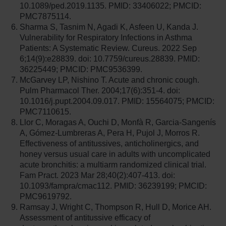
10.1089/ped.2019.1135. PMID: 33406022; PMCID:
PMC7875114.
Sharma S, Tasnim N, Agadi K, Asfeen U, Kanda J.
Vulnerability for Respiratory Infections in Asthma
Patients: A Systematic Review. Cureus. 2022 Sep
6;14(9):e28839. doi: 10.7759/cureus.28839. PMID:
36225449; PMCID: PMC9536399.
McGarvey LP, Nishino T. Acute and chronic cough.
Pulm Pharmacol Ther. 2004;17(6):351-4. doi:
10.1016/j.pupt.2004.09.017. PMID: 15564075; PMCID:
PMC7110615.
Llor C, Moragas A, Ouchi D, Monfà R, Garcia-Sangenís
A, Gómez-Lumbreras A, Pera H, Pujol J, Morros R.
Effectiveness of antitussives, anticholinergics, and
honey versus usual care in adults with uncomplicated
acute bronchitis: a multiarm randomized clinical trial.
Fam Pract. 2023 Mar 28;40(2):407-413. doi:
10.1093/fampra/cmac112. PMID: 36239199; PMCID:
PMC9619792.
Ramsay J, Wright C, Thompson R, Hull D, Morice AH.
Assessment of antitussive efficacy of