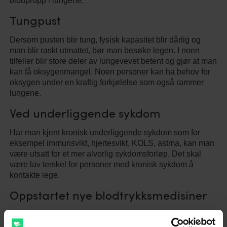
blodpropp i lungene.
Tungpust
Dersom pusten blir tung, fysisk kapasitet blir dårlig og
man blir raskt utmattet, bør man besøke legen. I noen
tilfeller blir store deler av lungevevet betent og gjør at man
kan få oksygenmangel. Noen personer kan ha behov for
oksygen under en kraftig forkjølelse som også rammer
lungene.
Ved underliggende sykdom
Har man kjent kronisk underliggende sykdom som for
eksempel immunsvikt, hjertesvikt, KOLS, astma, kan man
være utsatt for et mer alvorlig sykdomsforløp. Det skal
være lav terskel for personer med kronisk sykdom å
kontakte lege.
Oppstartet nye blodtrykksmedisiner
Noen blodtrykksmedisiner har kjent bivirkning med hoste,
og den vil oftest vedvare helt til medisinen blir fjernet.