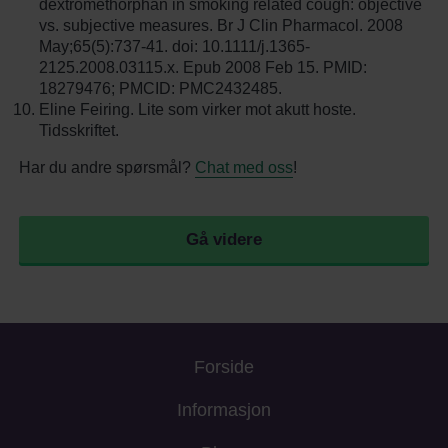
dextromethorphan in smoking related cough: objective
vs. subjective measures. Br J Clin Pharmacol. 2008
May;65(5):737-41. doi: 10.1111/j.1365-
2125.2008.03115.x. Epub 2008 Feb 15. PMID:
18279476; PMCID: PMC2432485.
Eline Feiring. Lite som virker mot akutt hoste.
Tidsskriftet.
Har du andre spørsmål?
Chat med oss
!
Gå videre
Forside
Informasjon