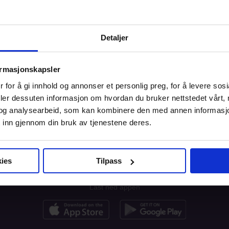
Munnsår
sielt om nettene.
Utslett på leppene.
Detaljer
ormasjonskapsler
rrelia?
 for å gi innhold og annonser et personlig preg, for å levere sos
deler dessuten informasjon om hvordan du bruker nettstedet vårt,
og analysearbeid, som kan kombinere den med annen informasjon d
 inn gjennom din bruk av tjenestene deres.
formasjon
Blogg
Brukeravtale
Personv
ies
Tilpass
Last ned appen