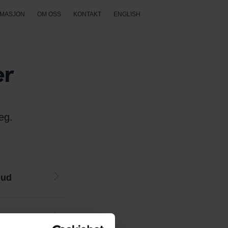
RMASJON
OM OSS
KONTAKT
ENGLISH
er
eg.
hud
m mm.