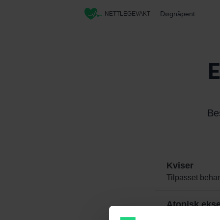
Døgnåpent
NETTLEGEVAKT
E
Be
Kviser
Tilpasset beha
Atopisk eks
Råd og behand