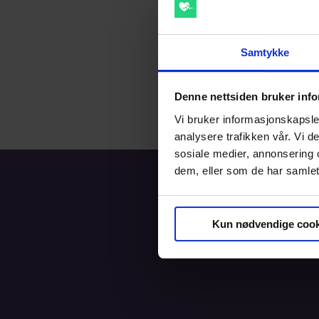
Skabb
Sterk kløe, spe
Samtykke
Flåttbitt
Denne nettsiden bruker inf
Mistanke om bo
Vi bruker informasjonskapsler
analysere trafikken vår. Vi 
sosiale medier, annonsering 
dem, eller som de har samlet
Forside
In
Kun nødvendige cook