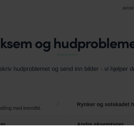
INFO
ksem og hudproblem
skriv hudproblemet og send inn bilder - vi hjelper d
Rynker og solskadet 
ndling med krem/tbl.
em
Andre eksemtyper
ling.
Kontakteksem, håndekse